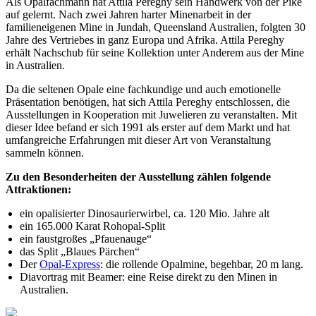
Als Opalfachmann hat Attila Pereghy sein Handwerk von der Pike
auf gelernt. Nach zwei Jahren harter Minenarbeit in der
familieneigenen Mine in Jundah, Queensland Australien, folgten 30
Jahre des Vertriebes in ganz Europa und Afrika. Attila Pereghy
erhält Nachschub für seine Kollektion unter Anderem aus der Mine
in Australien.
Da die seltenen Opale eine fachkundige und auch emotionelle
Präsentation benötigen, hat sich Attila Pereghy entschlossen, die
Ausstellungen in Kooperation mit Juwelieren zu veranstalten. Mit
dieser Idee befand er sich 1991 als erster auf dem Markt und hat
umfangreiche Erfahrungen mit dieser Art von Veranstaltung
sammeln können.
Zu den Besonderheiten der Ausstellung zählen folgende
Attraktionen:
ein opalisierter Dinosaurierwirbel, ca. 120 Mio. Jahre alt
ein 165.000 Karat Rohopal-Split
ein faustgroßes „Pfauenauge“
das Split „Blaues Pärchen“
Der
Opal-Express
: die rollende Opalmine, begehbar, 20 m lang.
Diavortrag mit Beamer: eine Reise direkt zu den Minen in
Australien.