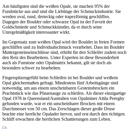
Am häufigsten sind die weißen Opale, sie machen 95% der
Fundstücke aus und sind die Lieblinge der Schmuckindustrie. Sie
werden oval, rund, dreieckig oder trapezförmig geschliffen.
Dagegen der Boulder oder schwarze Opal ist der Favorit der
Goldschmiede und Schmuckkünstler, da er durch seine
Unregelmäßigkeit interessanter wirkt.
Im Gegensatz zum weißen Opal wird der Boulder in freien Formen
geschliffen und zu Individualschmuck verarbeitet. Dass im Boulder
Muttergesteinseinschlüsse sind, erhöht für den Schleifer zudem noch
den Reiz des Bearbeitens. Unter Experten ist diese Besonderheit
auch als Funstone oder Opalmatrix bekannt, gilt sie doch als
besonders schwer zu bearbeiten.
Fingerspitzengefühl beim Schleifen ist bei Boulder und weißem
Opal gleichermaßen gefragt. Mindestens fünf Arbeitsgänge sind
notwendig, um aus einem unscheinbaren Gesteinsbrocken ein
Prachtstück wie das Pfauenauge zu schleifen. Als dieser einzigartige
Opal 1978 in Queensland/Australien von Opalminer Attila Pereghy
gefunden wurde, war er ein unscheinbarer Brocken mit einem
Durchmesser von 50 cm. Das Zerschlagen dieser große Druse
brachte eine herrliche Opalader hervor, und erst durch den richtigen
Schliff erwachten die herrlichen Schattierungen zum Leben.