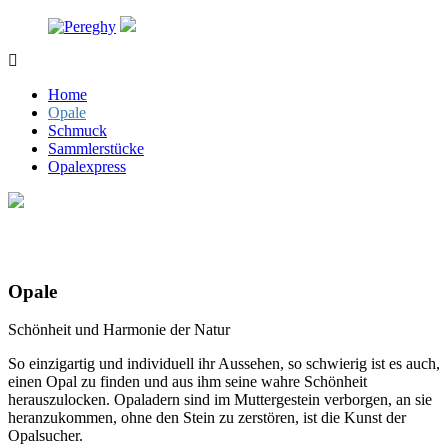
Zum
Inhalt
springen
Pereghy
Opale
und
Home
Schmuck
Opale
Schmuck
Sammlerstücke
Opalexpress
Opale
Schönheit und Harmonie der Natur
So einzigartig und individuell ihr Aussehen, so schwierig ist es auch,
einen Opal zu finden und aus ihm seine wahre Schönheit
herauszulocken. Opaladern sind im Muttergestein verborgen, an sie
heranzukommen, ohne den Stein zu zerstören, ist die Kunst der
Opalsucher.