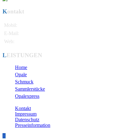
Kontakt
Mobil:
+49 171 / 721 81 38
E-Mail:
info@pereghy.de
Web:
www.attila-opals.com
LEISTUNGEN
Home
Opale
Schmuck
Sammlerstücke
Opalexpress
Kontakt
Impressum
Datenschutz
Presseinformation