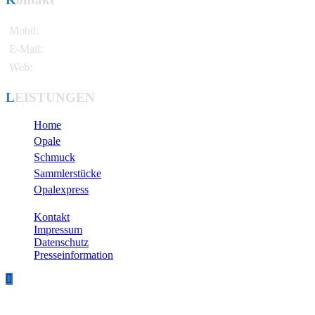
Mobil:
+49 171 / 721 81 38
E-Mail:
info@pereghy.de
Web:
www.attila-opals.com
LEISTUNGEN
Home
Opale
Schmuck
Sammlerstücke
Opalexpress
Kontakt
Impressum
Datenschutz
Presseinformation