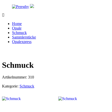
Zum
Inhalt
springen
Pereghy
Opale
und
Home
Schmuck
Opale
Schmuck
Sammlerstücke
Opalexpress
Schmuck
Artikelnummer:
310
Kategorie:
Schmuck