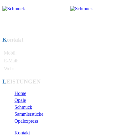
Kontakt
Mobil:
+49 171 / 721 81 38
E-Mail:
info@pereghy.de
Web:
www.attila-opals.com
LEISTUNGEN
Home
Opale
Schmuck
Sammlerstücke
Opalexpress
Kontakt